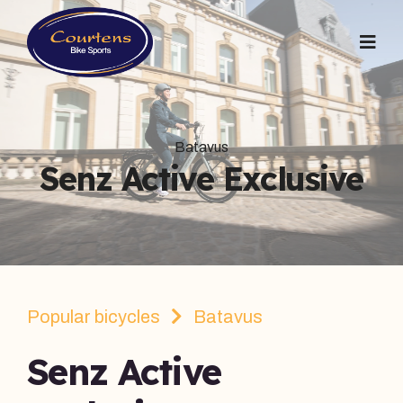
Batavus
Senz Active Exclusive
Popular bicycles
Batavus
Senz Active