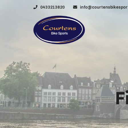
0433213820
info@courtensbikesport
F