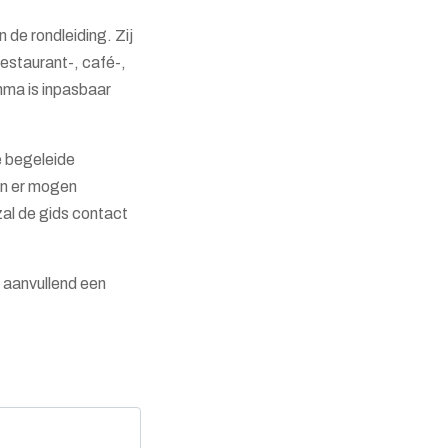
n de rondleiding. Zij
estaurant-, café-,
ma is inpasbaar
e begeleide
 en er mogen
al de gids contact
u aanvullend een